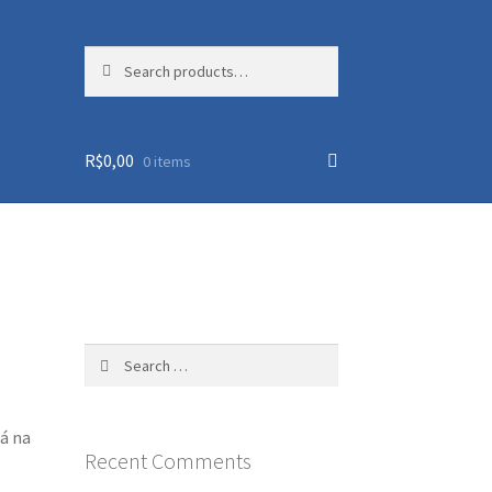
Search
Search
for:
R$
0,00
0 items
Search
for:
á na
Recent Comments