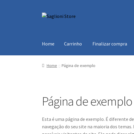
Skip
Skip
to
to
navigation
content
Home
Carrinho
Finalizar compra
Home
Carrinho
Finalizar compra
Loja
Minha 
Home
Página de exemplo
Página de exemplo
Esta é uma página de exemplo. É diferente d
navegação do seu site na maioria dos temas
possíveis visitantes do site. Ela pode dizer al