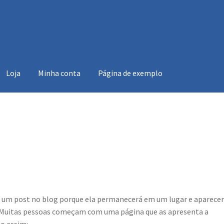
Loja
Minha conta
Página de exemplo
conta
Página de exemplo
e um post no blog porque ela permanecerá em um lugar e aparecer
. Muitas pessoas começam com uma página que as apresenta a
go assim: